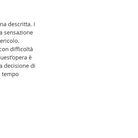
 descritta. I 
la sensazione 
ericolo. 
con difficoltà 
quest’opera è 
a decisione di 
o tempo 