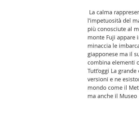
 La calma rappresentata da Monet lascia spazio ad una rappresentazione in cui è 
l’impetuosità del m
più conosciute al mo
monte Fuji appare i
minaccia le imbarca
giapponese ma il su
combina elementi or
Tutt’oggi La grande
versioni e ne esisto
mondo come il Metr
ma anche il Museo di