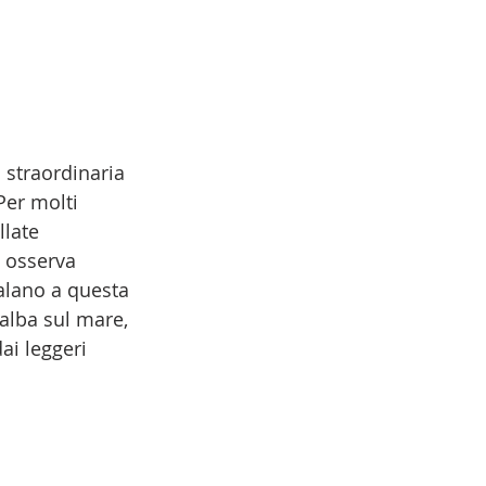
 straordinaria 
Per molti 
late 
i osserva 
galano a questa 
’alba sul mare, 
ai leggeri 