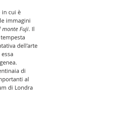
lle immagini 
l monte Fuji
. Il 
 tempesta 
tiva dell’arte 
 essa 
genea. 
ntinaia di 
mportanti al 
eum
 di 
Londra