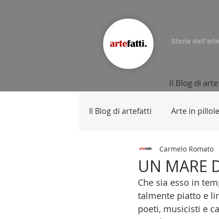
Storia dell’art
Il Blog di arte
Il Blog di artefatti
Arte in pillol
Carmelo Romato
UN MARE D
Che sia esso in tem
talmente piatto e li
poeti, musicisti e ca