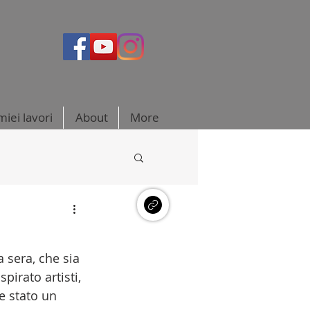
miei lavori
About
More
 sera, che sia 
irato artisti, 
re stato un 