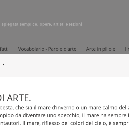
e spiegata semplice: opere, artisti e lezioni
fatti
Vocabolario - Parole d'arte
Arte in pillole
I 
e 💊
I ARTE.
pesta, che sia il mare d’inverno o un mare calmo della
mpido da diventare uno specchio, il mare ha sempre isp
ntautori. Il mare, riflesso dei colori del cielo, è semp