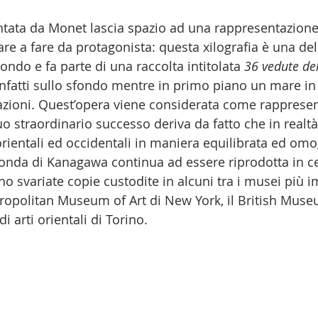
are a fare da protagonista: questa xilografia è una de
ndo e fa parte di una raccolta intitolata 
36 vedute de
nfatti sullo sfondo mentre in primo piano un mare in
zioni. Quest’opera viene considerata come rappresenta
o straordinario successo deriva da fatto che in realtà
ientali ed occidentali in maniera equilibrata ed omo
 onda di Kanagawa continua ad essere riprodotta in ce
no svariate copie custodite in alcuni tra i musei più i
opolitan Museum of Art di New York, il 
British Mus
 arti orientali di Torino.