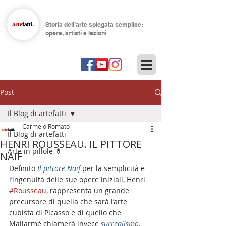
Storia dell’arte spiegata semplice:
opere, artisti e lezioni
Post
Il Blog di artefatti
Carmelo Romato
Il Blog di artefatti
HENRI ROUSSEAU. IL PITTORE
Arte in pillole 💊
NAIF
Definito 
Il pittore Naif
per la semplicità e 
l’ingenuità delle sue opere iniziali, Henri 
#Rousseau
, rappresenta un grande 
precursore di quella che sarà l’arte 
cubista di Picasso e di quello che 
Mallarmè chiamerà invece 
surrealismo
.