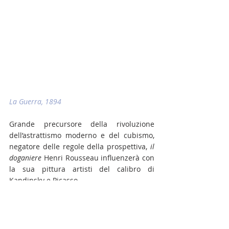
La Guerra, 1894
Grande precursore della rivoluzione 
dell’astrattismo moderno e del cubismo, 
negatore delle regole della prospettiva, 
il 
doganiere 
Henri Rousseau influenzerà con 
la sua pittura artisti del calibro di 
Kandinsky e Picasso.
La guerra
 è una tela che mostra in modo 
palese quella che sarà l’ispirazione per 
Picasso nella realizzazione della Guernica.