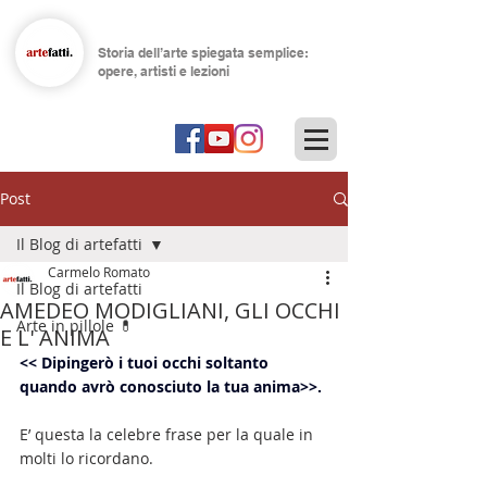
Storia dell’arte spiegata semplice:
opere, artisti e lezioni
Post
Il Blog di artefatti
Carmelo Romato
Il Blog di artefatti
AMEDEO MODIGLIANI, GLI OCCHI
Arte in pillole 💊
E L' ANIMA
<< Dipingerò i tuoi occhi soltanto 
quando avrò conosciuto la tua anima>>.
E’ questa la celebre frase per la quale in 
molti lo ricordano.