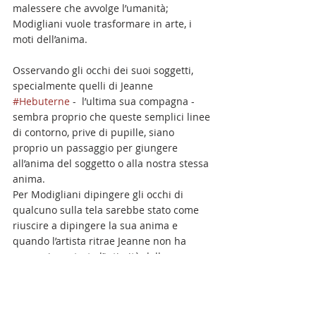
malessere che avvolge l’umanità; 
Modigliani vuole trasformare in arte, i 
moti dell’anima.
Osservando gli occhi dei suoi soggetti, 
specialmente quelli di Jeanne 
#Hebuterne
 -  l’ultima sua compagna - 
sembra proprio che queste semplici linee 
di contorno, prive di pupille, siano 
proprio un passaggio per giungere 
all’anima del soggetto o alla nostra stessa 
anima.
Per Modigliani dipingere gli occhi di 
qualcuno sulla tela sarebbe stato come 
riuscire a dipingere la sua anima e 
quando l’artista ritrae Jeanne non ha 
ancora incontrato l’intimità della sua 
anima.
Di certo l’#anima e la sua immensità non 