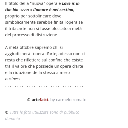
Il titolo della "nuova" opera è 
Love is in 
the bin
 ovvero 
L'amore è nel cestino, 
proprio per sottolineare dove 
simbolicamente sarebbe finita l'opera se 
il tritacarte non si fosse bloccato a metà 
del processo di distruzione.
A metà ottobre sapremo chi si 
aggiudicherà l'opera d'arte; adesso non ci 
resta che riflettere sul confine che esiste 
tra il valore che possiede un'opera d'arte 
e la riduzione della stessa a mero 
business.
© 
arte
fatti
. 
by carmelo romato
© 
Tutte le foto utilizzate sono di pubblico 
dominio