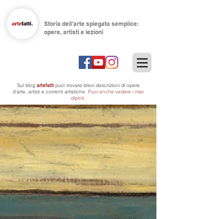
Storia dell’arte spiegata semplice:
opere, artisti e lezioni
Sul blog
artefatti
puoi trovare brevi descrizioni di opere
d'arte, artisti
e correnti artistiche.
Puoi anche vedere i miei
dipinti.