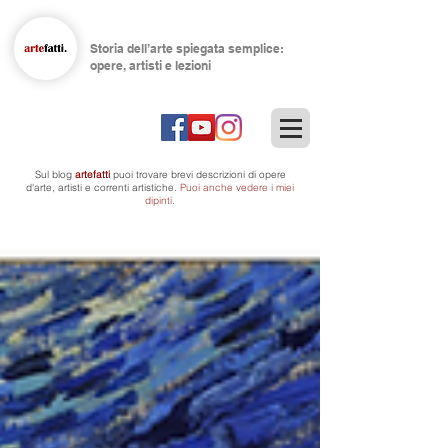
Storia dell’arte spiegata semplice:
opere, artisti e lezioni
Sul blog
artefatti
puoi trovare brevi descrizioni di opere
d'arte, artisti
e correnti artistiche.
Puoi anche vedere i miei
dipinti.