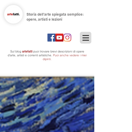
Storia dell’arte spiegata semplice:
opere, artisti e lezioni
Sul blog
artefatti
puoi trovare brevi descrizioni di opere
d'arte, artisti
e correnti artistiche.
Puoi anche vedere i miei
dipinti.