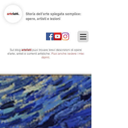
Storia dell’arte spiegata semplice:
opere, artisti e lezioni
Sul blog
artefatti
puoi trovare brevi descrizioni di opere
d'arte, artisti
e correnti artistiche.
Puoi anche vedere i miei
dipinti.